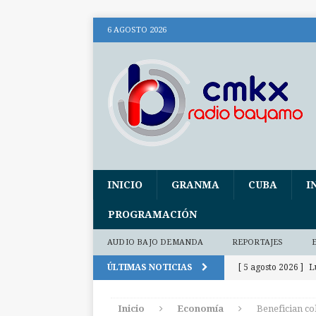
6 AGOSTO 2026
INICIO
GRANMA
CUBA
I
PROGRAMACIÓN
AUDIO BAJO DEMANDA
REPORTAJES
ÚLTIMAS NOTICIAS
[ 5 agosto 2026 ]
L
2026 (+ fotos)
Inicio
Economía
Benefician co
[ 5 agosto 2026 ]
P