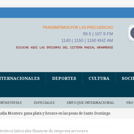
TRANSMITIMOS POR LAS FRECUENCIAS
99.5 | 107.9 FM
1140 | 1150 | 1160 KHZ AM
ESCUCHE AQUÍ LAS EMISORAS DEL SISTEMA RADIAL GRANMENSE
NTERNACIONALES
DEPORTES
CULTURA
SOCI
ENTREVISTAS
ESPECIALES
ENFOQUE INTERNACIONAL
PRO
udia Montero gana plata y bronce en las pesas de Santo Domingo
DEPORTES
lectivos laborales finanzas de empresa arrocera
ublican nuevas normas para el reordenamiento del comercio (+