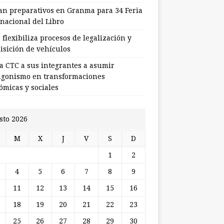
ian preparativos en Granma para 34 Feria
rnacional del Libro
flexibiliza procesos de legalización y
isición de vehículos
a CTC a sus integrantes a asumir
agonismo en transformaciones
ómicas y sociales
sto 2026
M
X
J
V
S
D
1
2
4
5
6
7
8
9
11
12
13
14
15
16
18
19
20
21
22
23
25
26
27
28
29
30