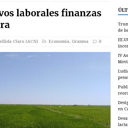
ÚLT
vos laborales finanzas
esignan nuevo Primer Secretario del Partido en Campechuela
era
Trum
de b
esarrollan en Granma jornada de la lactancia materna
EE.U
llida Claro (ACN)
Economía
,
Granma
0
incen
IV A
rump: “Estamos sacando miles de millones de barriles de petróleo
Movi
INTERNACIONALES
Ludi
pesa
E.UU. decreta nivel máximo de alerta por 94 incendios forestales
Publ
NACIONALES
reor
V Asamblea Continental de ALBA Movimientos iniciará este jueves
Desi
en C
Desa
lact