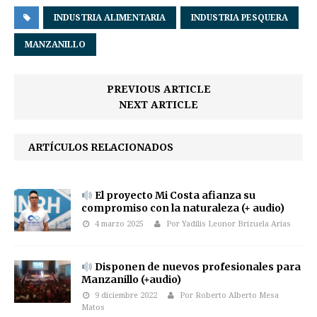
INDUSTRIA ALIMENTARIA
INDUSTRIA PESQUERA
MANZANILLO
PREVIOUS ARTICLE
NEXT ARTICLE
ARTÍCULOS RELACIONADOS
El proyecto Mi Costa afianza su
compromiso con la naturaleza (+ audio)
4 marzo 2025
Por Yadilis Leonor Brizuela Arias
Disponen de nuevos profesionales para
Manzanillo (+audio)
9 diciembre 2022
Por Roberto Alberto Mesa
Matos