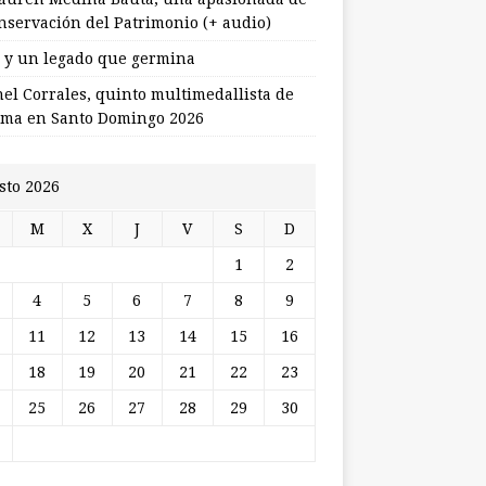
onservación del Patrimonio (+ audio)
l y un legado que germina
nel Corrales, quinto multimedallista de
ma en Santo Domingo 2026
sto 2026
M
X
J
V
S
D
1
2
4
5
6
7
8
9
11
12
13
14
15
16
18
19
20
21
22
23
25
26
27
28
29
30