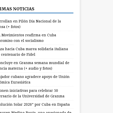
IMAS NOTICIAS
rrollan en Pilón Día Nacional de la
sa (+ fotos)
 Movimientos reafirma en Cuba
romiso con el socialismo
za hacia Cuba marea solidaria italiana
 centenario de Fidel
ncluye en Granma semana mundial de
ncia materna (+ audio y fotos)
jador cubano agradece apoyo de Unión
ómica Eurasiática
onen iniciativas para celebrar 50
ersario de la Universidad de Granma
olución Solar 2026” por Cuba en España
uren Medina Bauta, una apasionada de