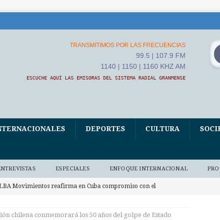
TRANSMITIMOS POR LAS FRECUENCIAS
99.5 | 107.9 FM
1140 | 1150 | 1160 KHZ AM
ESCUCHE AQUÍ LAS EMISORAS DEL SISTEMA RADIAL GRANMENSE
NTERNACIONALES
DEPORTES
CULTURA
SOCI
ENTREVISTAS
ESPECIALES
ENFOQUE INTERNACIONAL
PRO
LBA Movimientos reafirma en Cuba compromiso con el
BA
ión chilena conmemorará los 50 años del golpe de Estado
vanza hacia Cuba marea solidaria italiana en el centenario de