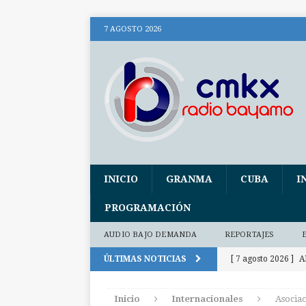
7 AGOSTO 2026
INICIO
GRANMA
CUBA
I
PROGRAMACIÓN
AUDIO BAJO DEMANDA
REPORTAJES
ÚLTIMAS NOTICIAS
[ 7 agosto 2026 ]
A
socialismo
CU
Inicio
Internacionales
Asociac
[ 7 agosto 2026 ]
A