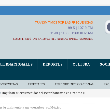
TRANSMITIMOS POR LAS FRECUENCIAS
99.5 | 107.9 FM
1140 | 1150 | 1160 KHZ AM
ESCUCHE AQUÍ LAS EMISORAS DEL SISTEMA RADIAL GRANMENSE
NTERNACIONALES
DEPORTES
CULTURA
SOCI
ENTREVISTAS
ESPECIALES
ENFOQUE INTERNACIONAL
PRO
Impulsan nuevas medidas del sector bancario en Granma (+
 BAJO DEMANDA
n brutalmente a un ‘youtuber’ en México
Convoca ETECSA en Granma a una Feria digital por la