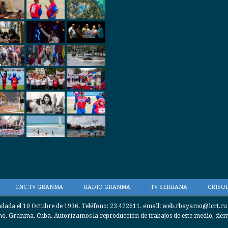
CNC TV GRANMA
RADIO GRANMA
TV SERRANA
CRISOL
da el 10 Octubre de 1936. Teléfono: 23 422611. email: web.rbayamo@icrt.cu / 
, Granma, Cuba. Autorizamos la reproducción de trabajos de este medio, siempr