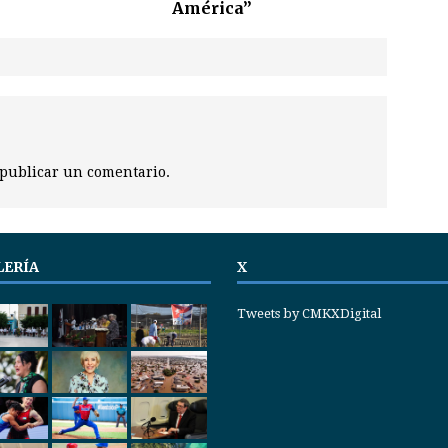
América”
publicar un comentario.
LERÍA
X
Tweets by CMKXDigital