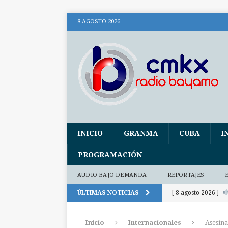
8 AGOSTO 2026
INICIO
GRANMA
CUBA
I
PROGRAMACIÓN
AUDIO BAJO DEMANDA
REPORTAJES
ÚLTIMAS NOTICIAS
[ 8 agosto 2026 ]
audio)
AUDIO
Inicio
Internacionales
Asesina
[ 8 agosto 2026 ]