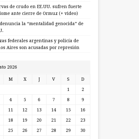
rvas de crudo en EE.UU. sufren fuerte
lome ante cierre de Ormuz (+ video)
 denuncia la “mentalidad genocida” de
U.
zas federales argentinas y policía de
os Aires son acusadas por represión
sto 2026
M
X
J
V
S
D
1
2
4
5
6
7
8
9
11
12
13
14
15
16
18
19
20
21
22
23
25
26
27
28
29
30