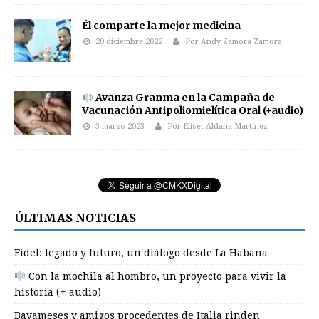
Él comparte la mejor medicina
20 diciembre 2022
Por Andy Zamora Zamora
Avanza Granma en la Campaña de
Vacunación Antipoliomielítica Oral (+audio)
3 marzo 2023
Por Eliset Aldana Martínez
ÚLTIMAS NOTICIAS
Fidel: legado y futuro, un diálogo desde La Habana
Con la mochila al hombro, un proyecto para vivir la
historia (+ audio)
Bayameses y amigos procedentes de Italia rinden