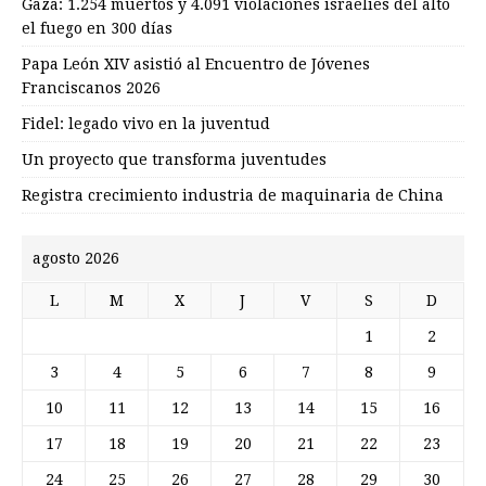
Gaza: 1.254 muertos y 4.091 violaciones israelíes del alto
el fuego en 300 días
Papa León XIV asistió al Encuentro de Jóvenes
Franciscanos 2026
Fidel: legado vivo en la juventud
Un proyecto que transforma juventudes
Registra crecimiento industria de maquinaria de China
agosto 2026
L
M
X
J
V
S
D
1
2
3
4
5
6
7
8
9
10
11
12
13
14
15
16
17
18
19
20
21
22
23
24
25
26
27
28
29
30