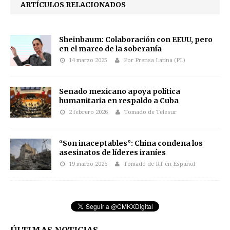
ARTÍCULOS RELACIONADOS
Sheinbaum: Colaboración con EEUU, pero
en el marco de la soberanía
14 marzo 2025
Por Prensa Latina (PL)
Senado mexicano apoya política
humanitaria en respaldo a Cuba
2 febrero 2026
Tomado de Telesur
“Son inaceptables”: China condena los
asesinatos de líderes iraníes
19 marzo 2026
Tomado de RT en Español
ÚLTIMAS NOTICIAS