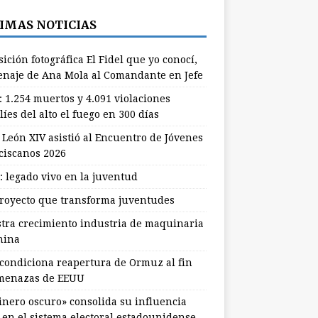
IMAS NOTICIAS
ición fotográfica El Fidel que yo conocí,
naje de Ana Mola al Comandante en Jefe
: 1.254 muertos y 4.091 violaciones
líes del alto el fuego en 300 días
 León XIV asistió al Encuentro de Jóvenes
ciscanos 2026
: legado vivo en la juventud
royecto que transforma juventudes
stra crecimiento industria de maquinaria
hina
 condiciona reapertura de Ormuz al fin
menazas de EEUU
dinero oscuro» consolida su influencia
l en el sistema electoral estadounidense