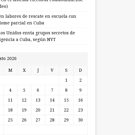
deo)
en labores de rescate en escuela con
lome parcial en Cuba
dos Unidos envía grupos secretos de
ligencia a Cuba, según NYT
sto 2026
M
X
J
V
S
D
1
2
4
5
6
7
8
9
11
12
13
14
15
16
18
19
20
21
22
23
25
26
27
28
29
30