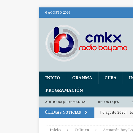
6 AGOSTO 2026
INICIO
GRANMA
CUBA
I
PROGRAMACIÓN
AUDIO BAJO DEMANDA
REPORTAJES
ÚLTIMAS NOTICIAS
[ 6 agosto 2026 ]
F
[ 6 agosto 2026 ]
U
Inicio
Cultura
Actuarán hoy Lo
[ 6 agosto 2026 ]
R