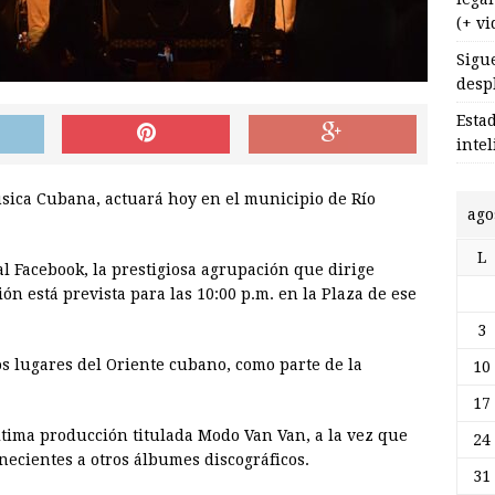
(+ vi
Sigu
desp
Esta
inte
úsica Cubana, actuará hoy en el municipio de Río
ago
L
cial Facebook, la prestigiosa agrupación que dirige
n está prevista para las 10:00 p.m. en la Plaza de ese
3
ios lugares del Oriente cubano, como parte de la
10
17
tima producción titulada Modo Van Van, a la vez que
24
enecientes a otros álbumes discográficos.
31