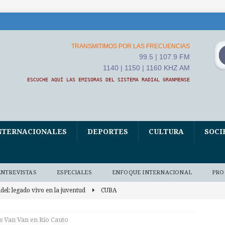
TRANSMITIMOS POR LAS FRECUENCIAS
99.5 | 107.9 FM
1140 | 1150 | 1160 KHZ AM
ESCUCHE AQUÍ LAS EMISORAS DEL SISTEMA RADIAL GRANMENSE
NTERNACIONALES
DEPORTES
CULTURA
SOCI
ENTREVISTAS
ESPECIALES
ENFOQUE INTERNACIONAL
PRO
idel: legado vivo en la juventud
CUBA
n proyecto que transforma juventudes
GRANMA
s Van Van en Río Cauto
egistra crecimiento industria de maquinaria de China