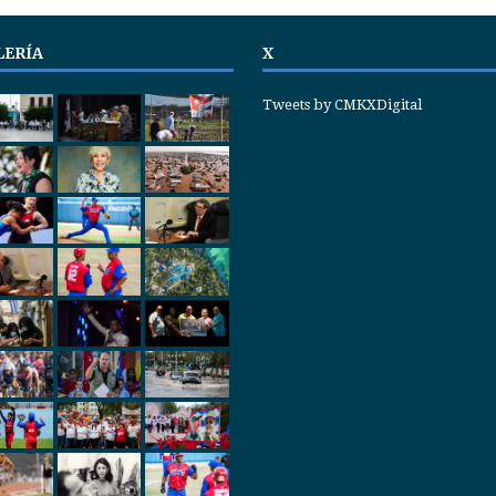
LERÍA
X
Tweets by CMKXDigital