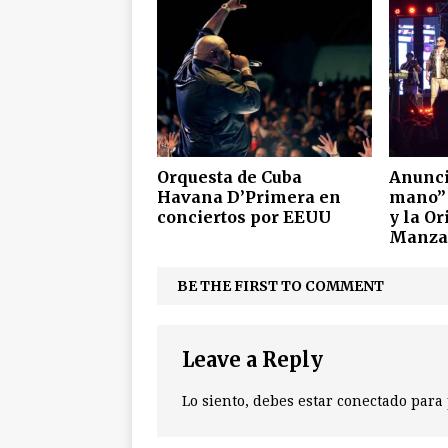
Orquesta de Cuba
Anunc
Havana D’Primera en
mano” 
conciertos por EEUU
y la Or
Manza
BE THE FIRST TO COMMENT
Leave a Reply
Lo siento, debes estar
conectado
para 