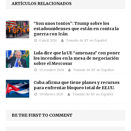
ARTÍCULOS RELACIONADOS
“Son unos tontos”: Trump sobre los
estadounidenses que están en contra la
guerra con Irán
6 abril 2026
Tomado de RT en Español
Lula dice que la UE “amenaza” con poner
los incendios en la mesa de negociación
sobre el Mercosur
10 octubre 2024
Tomado de RT en Español
Cuba afirma que tiene planes y recursos
para enfrentar bloqueo total de EE.UU.
19 febrero 2026
Tomado de RT en Español
BE THE FIRST TO COMMENT