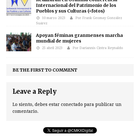
Internacional del Patrimonio de los
Pueblos y sus Culturas (+fotos)
10 marzo 2023
Por Frank Geomay González
Suárez
Apoyan féminas granmenses marcha
mundial de mujeres
25 abril 2023
Por Dariannis Cintra Reynaldo
BE THE FIRST TO COMMENT
Leave a Reply
Lo siento, debes estar
conectado
para publicar un
comentario.