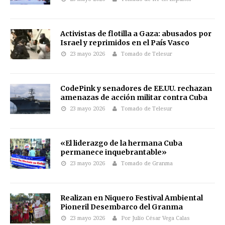
Activistas de flotilla a Gaza: abusados por
Israel y reprimidos en el País Vasco
23 mayo 2026
Tomado de Telesur
CodePink y senadores de EE.UU. rechazan
amenazas de acción militar contra Cuba
23 mayo 2026
Tomado de Telesur
«El liderazgo de la hermana Cuba
permanece inquebrantable»
23 mayo 2026
Tomado de Granma
Realizan en Niquero Festival Ambiental
Pioneril Desembarco del Granma
23 mayo 2026
Por Julio César Vega Calas