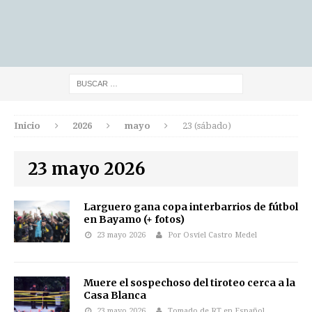
Inicio
2026
mayo
23 (sábado)
23 mayo 2026
Larguero gana copa interbarrios de fútbol
en Bayamo (+ fotos)
23 mayo 2026
Por Osviel Castro Medel
Muere el sospechoso del tiroteo cerca a la
Casa Blanca
23 mayo 2026
Tomado de RT en Español