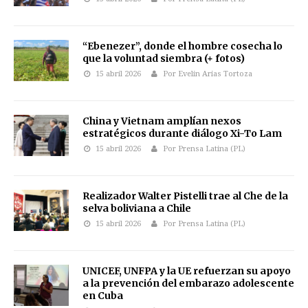
“Ebenezer”, donde el hombre cosecha lo
que la voluntad siembra (+ fotos)
15 abril 2026
Por Evelin Arias Tortoza
China y Vietnam amplían nexos
estratégicos durante diálogo Xi-To Lam
15 abril 2026
Por Prensa Latina (PL)
Realizador Walter Pistelli trae al Che de la
selva boliviana a Chile
15 abril 2026
Por Prensa Latina (PL)
UNICEF, UNFPA y la UE refuerzan su apoyo
a la prevención del embarazo adolescente
en Cuba