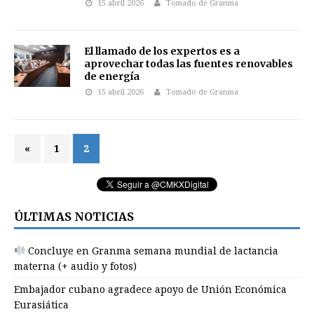
15 abril 2026
Tomado de Granma
El llamado de los expertos es a
aprovechar todas las fuentes renovables
de energía
15 abril 2026
Tomado de Granma
«
1
2
ÚLTIMAS NOTICIAS
Concluye en Granma semana mundial de lactancia
materna (+ audio y fotos)
Embajador cubano agradece apoyo de Unión Económica
Eurasiática