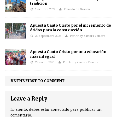
tradición
1 octubre 2022
Tomado de Granma
Apuesta Cauto Cristo por el incremento de
áridos para la construcción
29 septiembre 2023
Por Andy Zamora Zamora
Apuesta Cauto Cristo por una educación
más integral
28 marzo 2025
Por Andy Zamora Zamora
BE THE FIRST TO COMMENT
Leave a Reply
Lo siento, debes estar
conectado
para publicar un
comentario.