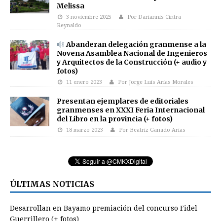
Melissa
3 noviembre 2025
Por Dariannis Cintra
Reynaldo
Abanderan delegación granmense a la
Novena Asamblea Nacional de Ingenieros
y Arquitectos de la Construcción (+ audio y
fotos)
11 enero 2023
Por Jorge Luis Arias Morales
Presentan ejemplares de editoriales
granmenses en XXXI Feria Internacional
del Libro en la provincia (+ fotos)
18 marzo 2023
Por Beatriz Ganado Arias
ÚLTIMAS NOTICIAS
Desarrollan en Bayamo premiación del concurso Fidel
Guerrillero (+ fotos)