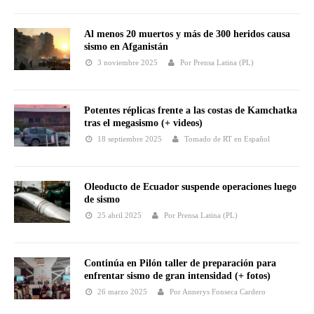
Al menos 20 muertos y más de 300 heridos causa
sismo en Afganistán
3 noviembre 2025
Por Prensa Latina (PL)
Potentes réplicas frente a las costas de Kamchatka
tras el megasismo (+ videos)
18 septiembre 2025
Tomado de RT en Español
Oleoducto de Ecuador suspende operaciones luego
de sismo
25 abril 2025
Por Prensa Latina (PL)
Continúa en Pilón taller de preparación para
enfrentar sismo de gran intensidad (+ fotos)
26 marzo 2025
Por Annerys Fonseca Cardero