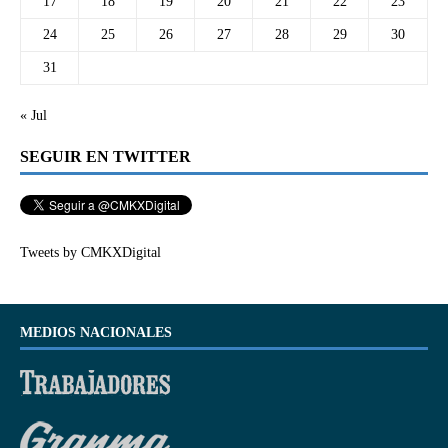
17
18
19
20
21
22
23
24
25
26
27
28
29
30
31
« Jul
SEGUIR EN TWITTER
Tweets by CMKXDigital
MEDIOS NACIONALES