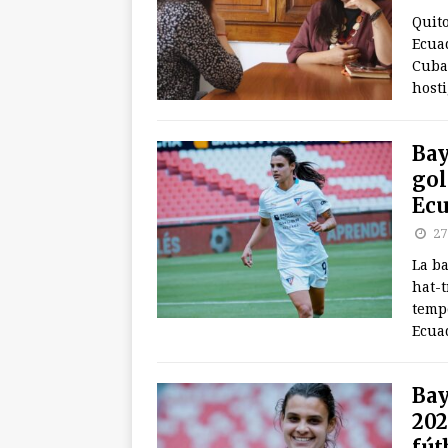
Quito
Ecuad
Cuba 
host
Bay
gol
Ecu
27
La b
hat-t
temp
Ecua
Bay
202
fút