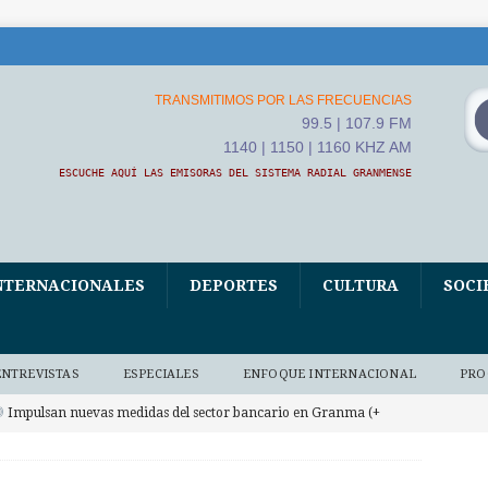
TRANSMITIMOS POR LAS FRECUENCIAS
99.5 | 107.9 FM
1140 | 1150 | 1160 KHZ AM
ESCUCHE AQUÍ LAS EMISORAS DEL SISTEMA RADIAL GRANMENSE
NTERNACIONALES
DEPORTES
CULTURA
SOCI
ENTREVISTAS
ESPECIALES
ENFOQUE INTERNACIONAL
PRO
Impulsan nuevas medidas del sector bancario en Granma (+
 BAJO DEMANDA
Convoca ETECSA en Granma a una Feria digital por la