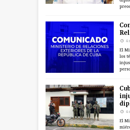
diplo
preo
Com
Rel
4 
El Mi
los t
injus
pers
Cub
inj
dip
4 
El Mi
miérc