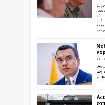
El p
jueve
adopt
48 ho
aban
perso
Nob
exp
5 
Quito
hoy e
pers
detal
Acu
con