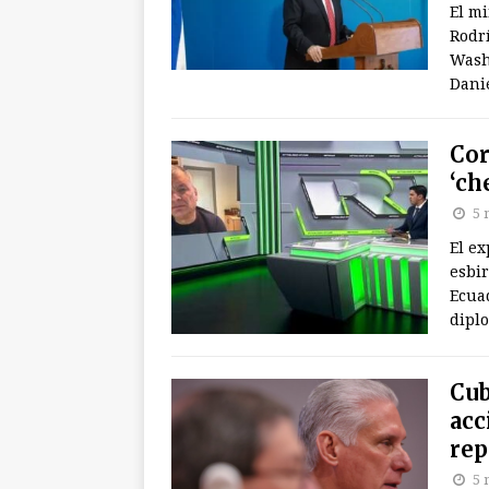
El mi
Rodrí
Wash
Danie
Cor
‘ch
5 
El ex
esbir
Ecuad
dipl
Cub
acc
rep
5 