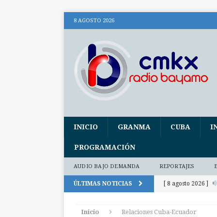
8 AGOSTO 2026
INICIO
GRANMA
CUBA
I
PROGRAMACIÓN
AUDIO BAJO DEMANDA
REPORTAJES
ÚLTIMAS NOTICIAS
[ 8 agosto 2026 ]
audio)
AUDIO
Inicio
Relaciones Cuba-Ecuador
[ 8 agosto 2026 ]