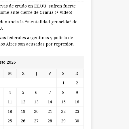
rvas de crudo en EE.UU. sufren fuerte
lome ante cierre de Ormuz (+ video)
 denuncia la “mentalidad genocida” de
U.
zas federales argentinas y policía de
os Aires son acusadas por represión
sto 2026
M
X
J
V
S
D
1
2
4
5
6
7
8
9
11
12
13
14
15
16
18
19
20
21
22
23
25
26
27
28
29
30