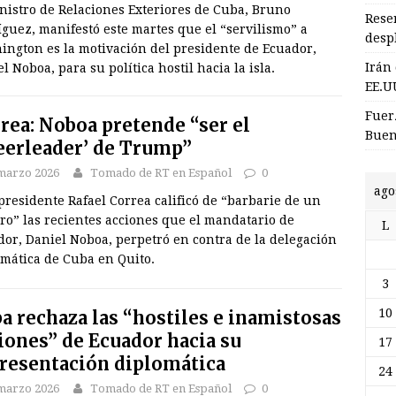
nistro de Relaciones Exteriores de Cuba, Bruno
Rese
guez, manifestó este martes que el “servilismo” a
desp
ington es la motivación del presidente de Ecuador,
Irán
l Noboa, para su política hostil hacia la isla.
EE.U
Fuer
rea: Noboa pretende “ser el
Buen
eerleader’ de Trump”
marzo 2026
Tomado de RT en Español
0
ago
presidente Rafael Correa calificó de “barbarie de un
ro” las recientes acciones que el mandatario de
L
or, Daniel Noboa, perpetró en contra de la delegación
omática de Cuba en Quito.
3
10
a rechaza las “hostiles e inamistosas
iones” de Ecuador hacia su
17
resentación diplomática
24
marzo 2026
Tomado de RT en Español
0