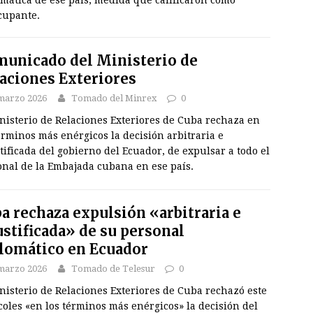
mática de ese país, medida que calificaron como
cupante.
unicado del Ministerio de
aciones Exteriores
marzo 2026
Tomado del Minrex
0
nisterio de Relaciones Exteriores de Cuba rechaza en
érminos más enérgicos la decisión arbitraria e
tificada del gobierno del Ecuador, de expulsar a todo el
onal de la Embajada cubana en ese país.
a rechaza expulsión «arbitraria e
ustificada» de su personal
lomático en Ecuador
marzo 2026
Tomado de Telesur
0
nisterio de Relaciones Exteriores de Cuba rechazó este
oles «en los términos más enérgicos» la decisión del