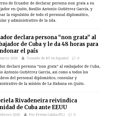
erno de Ecuador de declarar persona non grata a su
ador en Quito, Basilio Antonio Gutiérrez García, y
ar la expulsión de todo el personal diplomático,
lar y administrativo de la isla.
ador declara persona “non grata” al
ajador de Cuba y le da 48 horas para
ndonar el país
marzo 2026
Tomado de RT en Español
0
dor declaró persona “non grata” al embajador de Cuba,
io Antonio Gutiérrez García, así como a todos los
bros del personal diplomático, consular y
istrativo de la misión de La Habana en Quito.
riela Rivadeneira reivindica
nidad de Cuba ante EEUU
febrero 2026
Por Prensa Latina (PL)
0