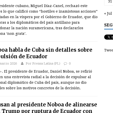
31
residente cubano, Miguel Díaz-Canel, rechazó este
s lo que calificó como “hostiles e inamistosas acciones”
« Jul
adas en la víspera por el Gobierno de Ecuador, que dio
ras a los diplomáticos del país antillano para
SEG
donar la nación suramericana, tras declararlos
na ‘non grata’.
oa habla de Cuba sin detalles sobre
Twee
ulsión de Ecuador
marzo 2026
Por Prensa Latina (PL)
0
-. El presidente de Ecuador, Daniel Noboa, se refirió
n una entrevista radial a la decisión de expulsar al
onal diplomático de Cuba del país, aunque no dio
les sobre los motivos concretos de la decisión.
san al presidente Noboa de alinearse
 Trump por ruptura de Ecuador con