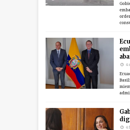
Gobi
embaj
orden
consu
Ecu
emb
aba
4 
Ecua
Basil
miem
admin
Gab
dig
4 