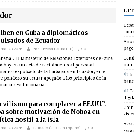
ÚLT
udio)
AUDIO BAJO DEMANDA
dor
hina entrega a Cuba nuevo donativo de sistemas fotovoltaicos
Desa
iben en Cuba a diplomáticos
concu
ulsados de Ecuador
vanza campaña de intensificación contra sarampión en Brasil
Anun
pago
 marzo 2026
Por Prensa Latina (PL)
0
NALES
Cont
bana-. El Ministerio de Relaciones Exteriores de Cuba
esarrollan en Bayamo premiación del concurso Fidel Guerrillero
indu
ó hoy en un acto de recibimiento al personal
NMA
omático expulsado de la Embajada en Ecuador, en el
Im
e ponderó su actuar apegado a los principios de la
banc
nuncia Cauto Cristo medidas para incentivar pagos electrónicos
omacia revolucionaria.
Co
digit
ontinúa proceso inversionista de la industria arrocera en Granma
rvilismo para complacer a EE.UU.”:
Chin
a sobre motivación de Noboa en
siste
ítica hostil a la isla
Avan
 marzo 2026
Tomado de RT en Español
0
sara