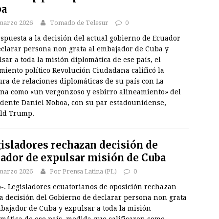
ba
marzo 2026
Tomado de Telesur
0
spuesta a la decisión del actual gobierno de Ecuador
eclarar persona non grata al embajador de Cuba y
sar a toda la misión diplomática de ese país, el
iento político Revolución Ciudadana calificó la
ra de relaciones diplomáticas de su país con La
na como «un vergonzoso y esbirro alineamiento» del
idente Daniel Noboa, con su par estadounidense,
ld Trump.
isladores rechazan decisión de
ador de expulsar misión de Cuba
marzo 2026
Por Prensa Latina (PL)
0
o-. Legisladores ecuatorianos de oposición rechazan
la decisión del Gobierno de declarar persona non grata
bajador de Cuba y expulsar a toda la misión