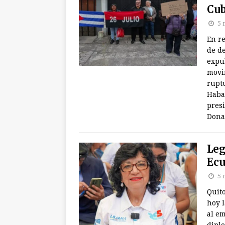
Cu
5 
En re
de d
expul
movim
ruptu
Haba
pres
Dona
Leg
Ecu
5 
Quit
hoy 
al em