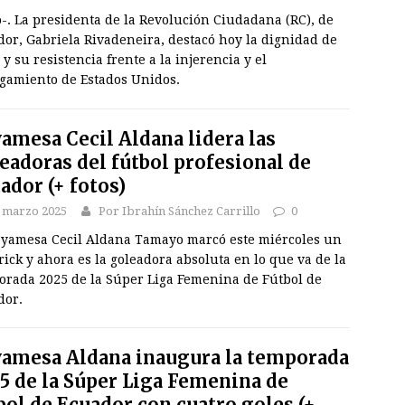
-. La presidenta de la Revolución Ciudadana (RC), de
or, Gabriela Rivadeneira, destacó hoy la dignidad de
y su resistencia frente a la injerencia y el
igamiento de Estados Unidos.
amesa Cecil Aldana lidera las
eadoras del fútbol profesional de
ador (+ fotos)
 marzo 2025
Por Ibrahín Sánchez Carrillo
0
ayamesa Cecil Aldana Tamayo marcó este miércoles un
rick y ahora es la goleadora absoluta en lo que va de la
orada 2025 de la Súper Liga Femenina de Fútbol de
dor.
amesa Aldana inaugura la temporada
5 de la Súper Liga Femenina de
bol de Ecuador con cuatro goles (+