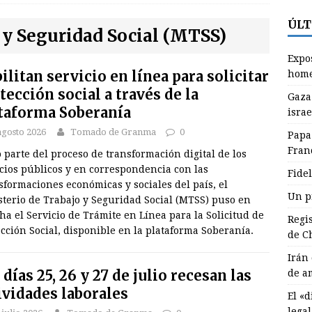
ÚLT
S
 y Seguridad Social (MTSS)
rán condiciona reapertura de Ormuz al fin de amenazas de EEUU
Expos
NALES
ilitan servicio en línea para solicitar
home
tección social a través de la
xposición fotográfica El Fidel que yo conocí, homenaje de Ana
Gaza
taforma Soberanía
israe
e en Jefe
GRANMA
agosto 2026
Tomado de Granma
0
Papa
aza: 1.254 muertos y 4.091 violaciones israelíes del alto el fuego en
Fran
parte del proceso de transformación digital de los
RNACIONALES
cios públicos y en correspondencia con las
Fidel
formaciones económicas y sociales del país, el
apa León XIV asistió al Encuentro de Jóvenes Franciscanos 2026
Un p
terio de Trabajo y Seguridad Social (MTSS) puso en
NALES
a el Servicio de Trámite en Línea para la Solicitud de
Regi
cción Social, disponible en la plataforma Soberanía.
de C
Irán
 días 25, 26 y 27 de julio recesan las
de a
ividades laborales
El «
lega