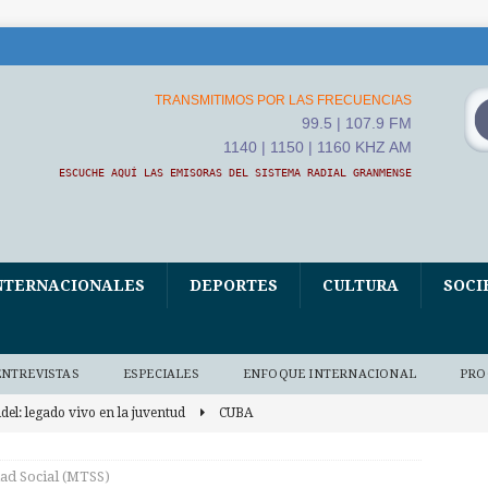
TRANSMITIMOS POR LAS FRECUENCIAS
99.5 | 107.9 FM
1140 | 1150 | 1160 KHZ AM
ESCUCHE AQUÍ LAS EMISORAS DEL SISTEMA RADIAL GRANMENSE
NTERNACIONALES
DEPORTES
CULTURA
SOCI
ENTREVISTAS
ESPECIALES
ENFOQUE INTERNACIONAL
PRO
idel: legado vivo en la juventud
CUBA
n proyecto que transforma juventudes
GRANMA
ad Social (MTSS)
egistra crecimiento industria de maquinaria de China