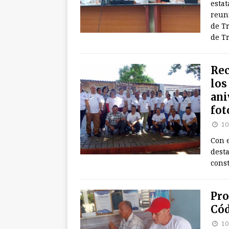
estat
reun
de Tr
de T
Rec
los
ani
fot
10
Con e
desta
const
Pro
Cód
10