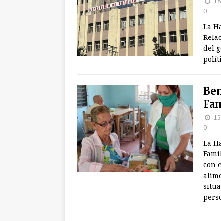
18
0
La H
Relac
del 
polít
Ben
Fam
15
0
La Ha
Famil
con e
alim
situa
pers