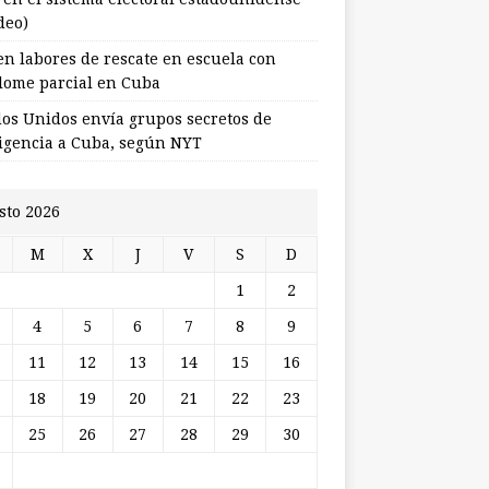
deo)
en labores de rescate en escuela con
lome parcial en Cuba
dos Unidos envía grupos secretos de
ligencia a Cuba, según NYT
sto 2026
M
X
J
V
S
D
1
2
4
5
6
7
8
9
11
12
13
14
15
16
18
19
20
21
22
23
25
26
27
28
29
30