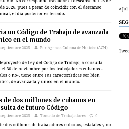
miento. No corresponde trasladar el descanso del 26 de
 de 2026, pues a pesar de coincidir con el descanso
« Jul
ical, el día posterior es feriado.
SEG
ia un Código de Trabajo de avanzada
nico en el mundo
 septiembre 2025
Por Agencia Cubana de Noticias (ACN)
Twee
teproyecto de Ley del Código de Trabajo, a consulta
 el 30 de noviembre por los trabajadores cubanos -
ales o no-, tiene entre sus características ser bien
ntico, de avanzada y único en el mundo.
 de dos millones de cubanos en
sulta de futuro Código
 septiembre 2025
Tomado de Trabajadores
0
e dos millones de trabajadores cubanos, estatales y no