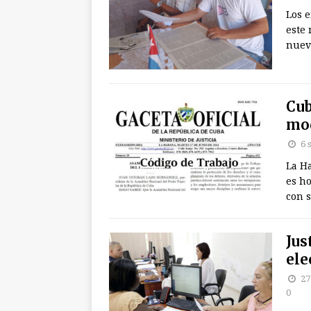
Los 
este
nuevo
Cub
mod
6 
La H
es ho
con s
Jus
ele
27
0