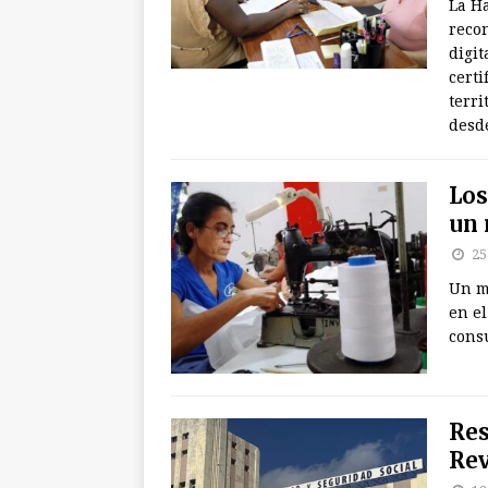
La Ha
recon
digit
certi
terri
desde
Los
un 
25
Un m
en el
consu
Res
Rev