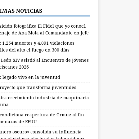
IMAS NOTICIAS
ición fotográfica El Fidel que yo conocí,
naje de Ana Mola al Comandante en Jefe
: 1.254 muertos y 4.091 violaciones
líes del alto el fuego en 300 días
 León XIV asistió al Encuentro de Jóvenes
ciscanos 2026
: legado vivo en la juventud
royecto que transforma juventudes
stra crecimiento industria de maquinaria
hina
 condiciona reapertura de Ormuz al fin
menazas de EEUU
dinero oscuro» consolida su influencia
l en el sistema electoral estadounidense