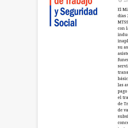
23
El Mi
días 
MTSS 
con l
indu
inapl
su as
asist
funer
servi
trans
básic
las a
pago 
el tr
de T
de va
subsi
conce