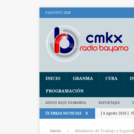
6 AGOSTO 2026
INICIO
GRANMA
CUBA
I
PROGRAMACIÓN
AUDIO BAJO DEMANDA
REPORTAJES
ÚLTIMAS NOTICIAS
[ 6 agosto 2026 ]
F
[ 6 agosto 2026 ]
U
Inicio
Ministerio de Trabajo y Segurid
[ 6 agosto 2026 ]
R