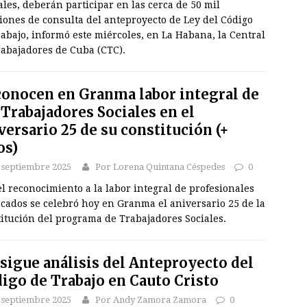
ales, deberán participar en las cerca de 50 mil
iones de consulta del anteproyecto de Ley del Código
abajo, informó este miércoles, en La Habana, la Central
rabajadores de Cuba (CTC).
onocen en Granma labor integral de
 Trabajadores Sociales en el
versario 25 de su constitución (+
os)
 septiembre 2025
Por Lorena Quintana Céspedes
0
l reconocimiento a la labor integral de profesionales
cados se celebró hoy en Granma el aniversario 25 de la
itución del programa de Trabajadores Sociales.
sigue análisis del Anteproyecto del
igo de Trabajo en Cauto Cristo
 septiembre 2025
Por Andy Zamora Zamora
0