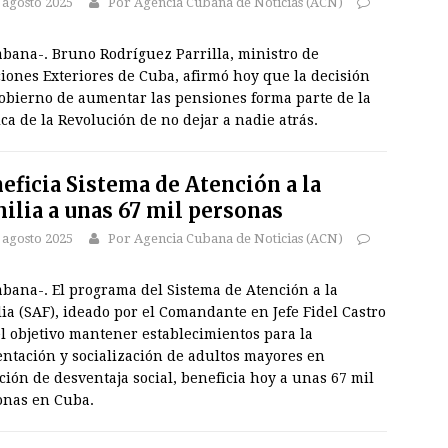
 agosto 2025
Por Agencia Cubana de Noticias (ACN)
abana-. Bruno Rodríguez Parrilla, ministro de
iones Exteriores de Cuba, afirmó hoy que la decisión
gobierno de aumentar las pensiones forma parte de la
ica de la Revolución de no dejar a nadie atrás.
eficia Sistema de Atención a la
ilia a unas 67 mil personas
 agosto 2025
Por Agencia Cubana de Noticias (ACN)
bana-. El programa del Sistema de Atención a la
ia (SAF), ideado por el Comandante en Jefe Fidel Castro
l objetivo mantener establecimientos para la
entación y socialización de adultos mayores en
ción de desventaja social, beneficia hoy a unas 67 mil
onas en Cuba.