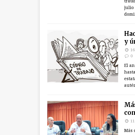
trata
julio
domin
Hac
y ú
16
0
El an
hasta
estat
auté
Más
con
11
Más d