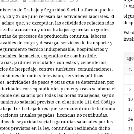
 julio 2026
Tomado de Granma
0
(+ vi
nisterio de Trabajo y Seguridad Social informa que los
Sigu
25, 26 y 27 de julio recesan las actividades laborales. El
desp
aclara que, se exceptúan las actividades relacionadas
a zafra azucarera y otros trabajos agrícolas urgentes,
Esta
strias de procesos de producción continua, labores
inte
azables de carga y descarga; servicios de transporte y
eguramiento técnico indispensable, hospitalarios y
enciales, farmacias, expendios de combustible,
ago
arias, jardines vinculados con estas y cementerios,
cios de hospedaje, centros turísticos, comunicaciones,
L
misiones de radio y televisión, servicios públicos
os, actividades de pesca y otras que se determinen por
utoridades correspondientes y en cuyo caso se abona el
3
doble del salario por todas las horas trabajadas, según
10
atamiento salarial previsto en el artículo 111 del Código
rabajo. Los trabajadores que se encuentran disfrutando
17
caciones anuales pagadas, licencias no retribuidas,
24
dios de seguridad social o garantías salariales por los
ptos previstos en la ley, continúan recibiendo dicho
31