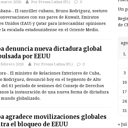
 marzo 2026
Por Prensa Latina (PL)
0
Un p
abana-. El canciller cubano, Bruno Rodríguez, sostuvo
conversaciones con sus pares de Kuwait, Emiratos
Regi
es Unidos (EAU) y Qatar para intercambiar opiniones
de C
e la escalada estadounidense en el Oriente Medio.
ago
a denuncia nueva dictadura global
L
ulsada por EEUU
 febrero 2026
Por Prensa Latina (PL)
0
3
ra-. El ministro de Relaciones Exteriores de Cuba,
o Rodríguez, denunció hoy en el Segmento de Alto
10
 del 61 período de sesiones del Consejo de Derechos
17
nos la instauración de una nueva forma de dictadura
l mundo globalizado.
24
31
a agradece movilizaciones globales
tra el bloqueo de EEUU
« Jul