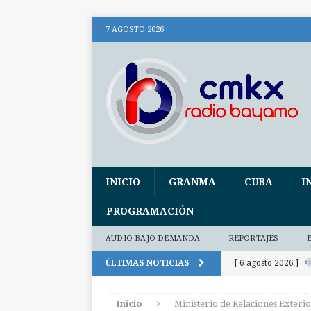
7 AGOSTO 2026
INICIO
GRANMA
CUBA
I
PROGRAMACIÓN
AUDIO BAJO DEMANDA
REPORTAJES
ÚLTIMAS NOTICIAS
[ 6 agosto 2026 ]
(+ audio)
AUDI
Inicio
Ministerio de Relaciones Exteri
[ 6 agosto 2026 ]
E