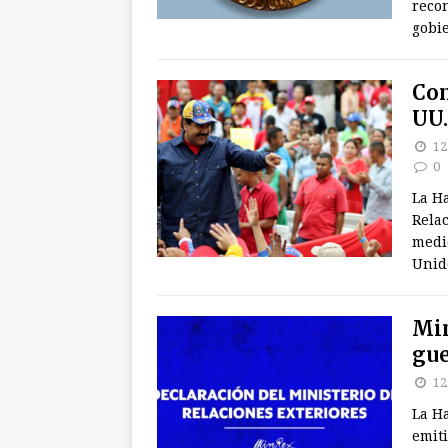
recon
gobie
Con
UU.
12
0
La H
Rela
medid
Unid
Min
gue
12
La Ha
emit