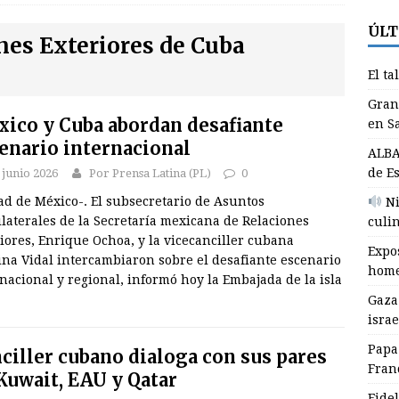
ÚLT
e en Jefe
GRANMA
nes Exteriores de Cuba
aza: 1.254 muertos y 4.091 violaciones israelíes del alto el fuego en
El ta
RNACIONALES
Gran
ico y Cuba abordan desafiante
apa León XIV asistió al Encuentro de Jóvenes Franciscanos 2026
en S
enario internacional
NALES
ALBA
de E
 junio 2026
Por Prensa Latina (PL)
0
l talento de los algoritmos
EDUCACIÓN
ad de México-. El subsecretario de Asuntos
Ni
ranma suma oro, plata y bronce a su cosecha en Santo Domingo
laterales de la Secretaría mexicana de Relaciones
culin
iores, Enrique Ochoa, y la vicecanciller cubana
ES
Expos
ina Vidal intercambiaron sobre el desafiante escenario
home
LBA Movimientos condena en Cuba políticas de Estados Unidos
nacional y regional, informó hoy la Embajada de la isla
Gaza
israe
Papa
ciller cubano dialoga con sus pares
Fran
Kuwait, EAU y Qatar
Fidel