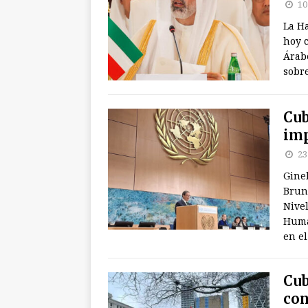
10
La H
hoy 
Árab
sobr
Cub
imp
23
Gineb
Brun
Nivel
Huma
en e
Cub
con