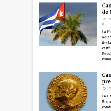
Can
de 
19
0
La H
Relac
decla
calif
Revo
como 
Can
pre
13
La Ha
Bruno
comit