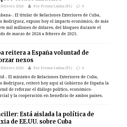
 febrero 2026
Por Prensa Latina (PL)
0
bana-. El titular de Relaciones Exteriores de Cuba,
o Rodríguez, expuso hoy el impacto económico, de más
ete mil millones de dólares, del bloqueo durante el
do de marzo de 2024 a febrero de 2025.
a reitera a España voluntad de
orzar nexos
 febrero 2026
Por Prensa Latina (PL)
0
d-. El ministro de Relaciones Exteriores de Cuba,
o Rodríguez, reiteró hoy aquí al Gobierno de España la
tad de reforzar el diálogo político, económico-
cial y la cooperación en beneficio de ambos países.
ciller: Está aislada la política de
ixia de EE.UU. sobre Cuba