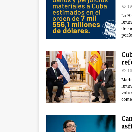
19
La Ha
Brun
de si
perío
Cub
ref
16
Madri
Brun
volun
comer
Can
asf