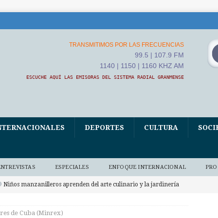
TRANSMITIMOS POR LAS FRECUENCIAS
99.5 | 107.9 FM
1140 | 1150 | 1160 KHZ AM
ESCUCHE AQUÍ LAS EMISORAS DEL SISTEMA RADIAL GRANMENSE
NTERNACIONALES
DEPORTES
CULTURA
SOCI
ENTREVISTAS
ESPECIALES
ENFOQUE INTERNACIONAL
PRO
Niños manzanilleros aprenden del arte culinario y la jardinería
O BAJO DEMANDA
ores de Cuba (Minrex)
xposición fotográfica El Fidel que yo conocí, homenaje de Ana