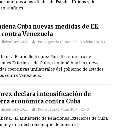
ocimientos a los aliados de Estados Unidos y de
rnos afines.
dena Cuba nuevas medidas de EE.
 contra Venezuela
 diciembre 2025
Por Agencia Cubana de Noticias (ACN)
abana.- Bruno Rodríguez Parrilla, ministro de
ciones Exteriores de Cuba, condenó hoy las nuevas
as coercitivas unilaterales del gobierno de Estados
os contra Venezuela.
rex declara intensificación de
rra económica contra Cuba
 diciembre 2025
Por Prensa Latina (PL)
0
bana.- El Ministerio de Relaciones Exteriores de Cuba
ió hoy una declaración que demuestra la