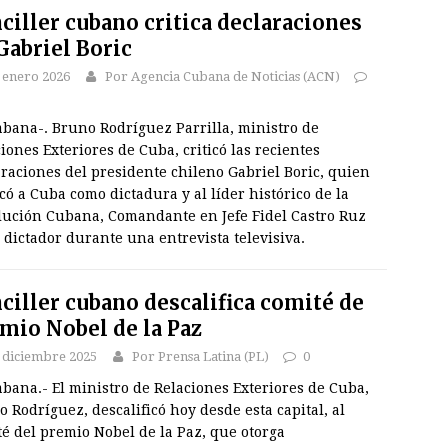
ciller cubano critica declaraciones
Gabriel Boric
 enero 2026
Por Agencia Cubana de Noticias (ACN)
abana-. Bruno Rodríguez Parrilla, ministro de
iones Exteriores de Cuba, criticó las recientes
raciones del presidente chileno Gabriel Boric, quien
icó a Cuba como dictadura y al líder histórico de la
lución Cubana, Comandante en Jefe Fidel Castro Ruz
dictador durante una entrevista televisiva.
ciller cubano descalifica comité de
mio Nobel de la Paz
 diciembre 2025
Por Prensa Latina (PL)
0
bana.- El ministro de Relaciones Exteriores de Cuba,
 Rodríguez, descalificó hoy desde esta capital, al
é del premio Nobel de la Paz, que otorga