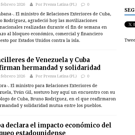
 febrero 2026
Por Prensa Latina (PL)
0
SEG
bana-. El ministro de Relaciones Exteriores de Cuba,
o Rodríguez, agradeció hoy las movilizaciones
rnacionales realizadas durante el fin de semana en
azo al bloqueo económico, comercial y financiero
Twee
sto por Estados Unidos contra la isla.
cilleres de Venezuela y Cuba
firman hermandad y solidaridad
 febrero 2026
Por Prensa Latina (PL)
0
ra-. El ministro para Relaciones Exteriores de
zuela, Yván Gil, sostuvo hoy aquí un encuentro con su
logo de Cuba, Bruno Rodríguez, en el que reafirmaron
ermandad y solidaridad mutua entre los pueblos.
a declara el impacto económico del
queo estadounidense