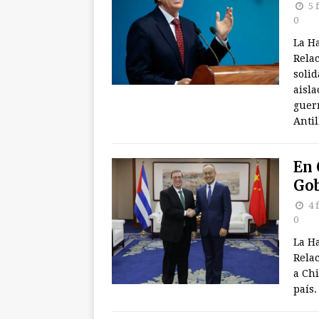
5 
0
La H
Rela
soli
aisla
guer
Antil
En 
Gob
4 
0
La H
Relac
a Ch
país.