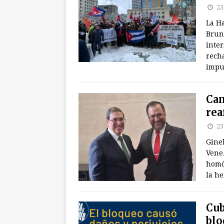
23
La Ha
Brun
inte
rech
impue
Can
rea
23
Gineb
Vene
homó
la h
Cub
blo