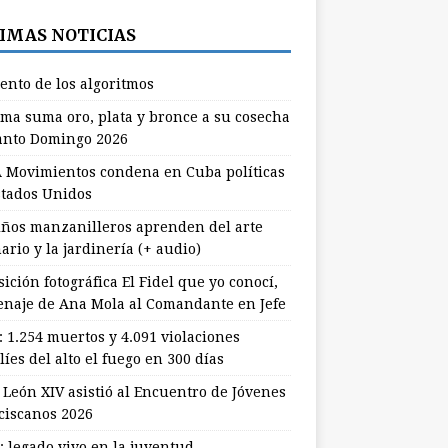
IMAS NOTICIAS
lento de los algoritmos
ma suma oro, plata y bronce a su cosecha
anto Domingo 2026
 Movimientos condena en Cuba políticas
stados Unidos
ños manzanilleros aprenden del arte
ario y la jardinería (+ audio)
ición fotográfica El Fidel que yo conocí,
naje de Ana Mola al Comandante en Jefe
: 1.254 muertos y 4.091 violaciones
líes del alto el fuego en 300 días
 León XIV asistió al Encuentro de Jóvenes
ciscanos 2026
: legado vivo en la juventud