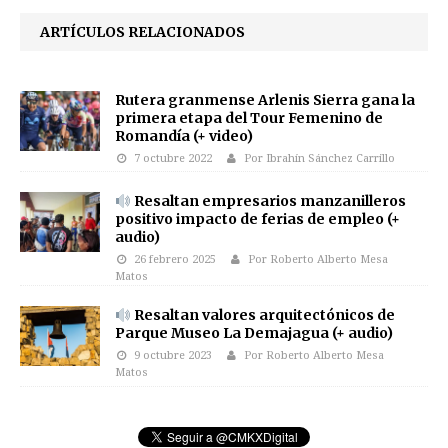
ARTÍCULOS RELACIONADOS
Rutera granmense Arlenis Sierra gana la
primera etapa del Tour Femenino de
Romandía (+ video)
7 octubre 2022
Por Ibrahín Sánchez Carrillo
Resaltan empresarios manzanilleros
positivo impacto de ferias de empleo (+
audio)
26 febrero 2025
Por Roberto Alberto Mesa
Matos
Resaltan valores arquitectónicos de
Parque Museo La Demajagua (+ audio)
9 octubre 2023
Por Roberto Alberto Mesa
Matos