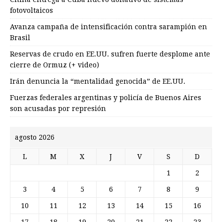
fotovoltaicos
Avanza campaña de intensificación contra sarampión en
Brasil
Reservas de crudo en EE.UU. sufren fuerte desplome ante
cierre de Ormuz (+ video)
Irán denuncia la “mentalidad genocida” de EE.UU.
Fuerzas federales argentinas y policía de Buenos Aires
son acusadas por represión
agosto 2026
L
M
X
J
V
S
D
1
2
3
4
5
6
7
8
9
10
11
12
13
14
15
16