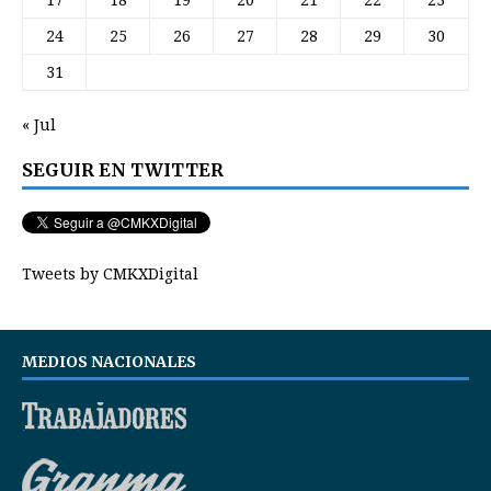
17
18
19
20
21
22
23
24
25
26
27
28
29
30
31
« Jul
SEGUIR EN TWITTER
Tweets by CMKXDigital
MEDIOS NACIONALES