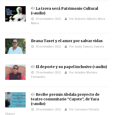
La trova será Patrimonio Cultural
(+audio)
30 noviembre 2022
Por Roberto Alberto Mesa
Matos
Ileana Taset y el amor por salvar vidas
30 noviembre 2022
Por Andy Zamora Zamora
El deporte y su papel inclusivo (+audio)
29 noviembre 2022
Por Ariadna Morales
Fernández
Recibe premio Abdala proyecto de
teatro comunitario “Cayote”, de Yara
(+audio)
29 noviembre 2022
Por Loreanne Urizarri
Chávez