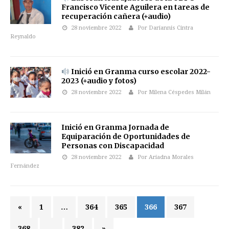
Francisco Vicente Aguilera en tareas de
recuperación cañera (+audio)
28 noviembre 2022
Por Dariannis Cintra
Reynaldo
Inició en Granma curso escolar 2022-
2023 (+audio y fotos)
28 noviembre 2022
Por Milena Céspedes Milán
Inició en Granma Jornada de
Equiparación de Oportunidades de
Personas con Discapacidad
28 noviembre 2022
Por Ariadna Morales
Fernández
«
1
…
364
365
366
367
368
…
382
»