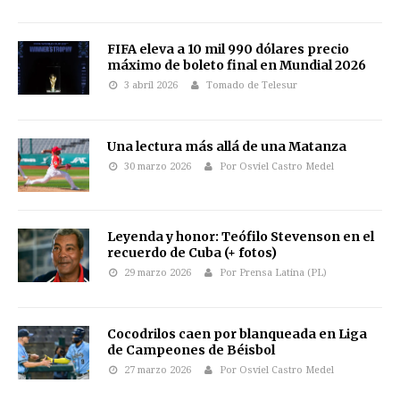
FIFA eleva a 10 mil 990 dólares precio
máximo de boleto final en Mundial 2026
3 abril 2026
Tomado de Telesur
Una lectura más allá de una Matanza
30 marzo 2026
Por Osviel Castro Medel
Leyenda y honor: Teófilo Stevenson en el
recuerdo de Cuba (+ fotos)
29 marzo 2026
Por Prensa Latina (PL)
Cocodrilos caen por blanqueada en Liga
de Campeones de Béisbol
27 marzo 2026
Por Osviel Castro Medel