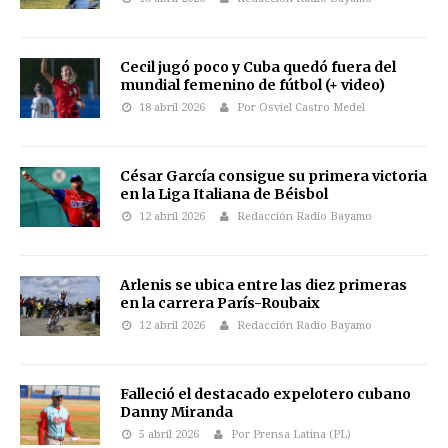
Cecil jugó poco y Cuba quedó fuera del
mundial femenino de fútbol (+ video)
18 abril 2026
Por Osviel Castro Medel
César García consigue su primera victoria
en la Liga Italiana de Béisbol
12 abril 2026
Redacción Radio Bayamo
Arlenis se ubica entre las diez primeras
en la carrera París-Roubaix
12 abril 2026
Redacción Radio Bayamo
Falleció el destacado expelotero cubano
Danny Miranda
5 abril 2026
Por Prensa Latina (PL)