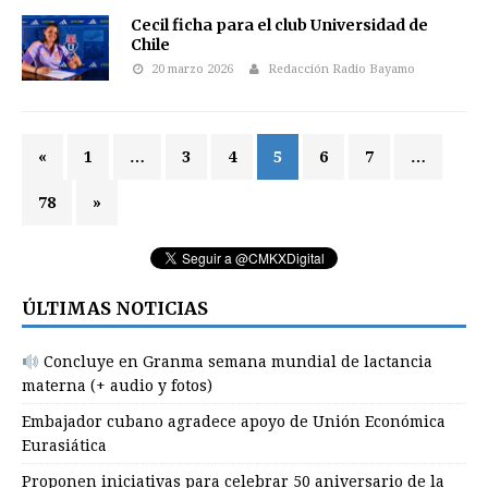
Cecil ficha para el club Universidad de
Chile
20 marzo 2026
Redacción Radio Bayamo
«
1
…
3
4
5
6
7
…
78
»
ÚLTIMAS NOTICIAS
Concluye en Granma semana mundial de lactancia
materna (+ audio y fotos)
Embajador cubano agradece apoyo de Unión Económica
Eurasiática
Proponen iniciativas para celebrar 50 aniversario de la